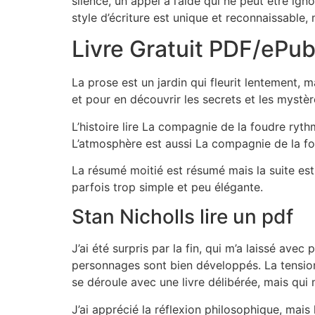
silence, un appel à l’aide qui ne peut être ign
style d’écriture est unique et reconnaissable,
Livre Gratuit PDF/ePu
La prose est un jardin qui fleurit lentement,
et pour en découvrir les secrets et les mystère
L’histoire lire La compagnie de la foudre ry
L’atmosphère est aussi La compagnie de la fo
La résumé moitié est résumé mais la suite est 
parfois trop simple et peu élégante.
Stan Nicholls lire un pdf
J’ai été surpris par la fin, qui m’a laissé ave
personnages sont bien développés. La tension 
se déroule avec une livre délibérée, mais qui
J’ai apprécié la réflexion philosophique, mai