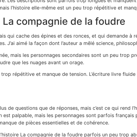
oré. Les descriptions sont parfois trop longues et manquent d
 mais l’histoire elle-même est un peu trop répétitive et manq
b La compagnie de la foudre
 mais qui cache des épines et des ronces, et qui demande à 
s. J’ai aimé la façon dont l’auteur a mêlé science, philosoph
thmée, mais les personnages secondaires sont un peu trop p
udre que les nuages avant un orage.
trop répétitive et manque de tension. L’écriture livre fluid
c plus de questions que de réponses, mais c’est ce qui rend l’
est palpable, mais les personnages sont parfois français pe
 manque de pièces essentielles et de cohérence.
s l’histoire La compagnie de la foudre parfois un peu trop 