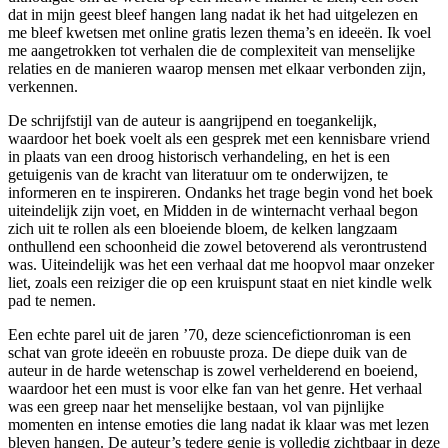
dat in mijn geest bleef hangen lang nadat ik het had uitgelezen en
me bleef kwetsen met online gratis lezen thema’s en ideeën. Ik voel
me aangetrokken tot verhalen die de complexiteit van menselijke
relaties en de manieren waarop mensen met elkaar verbonden zijn,
verkennen.
De schrijfstijl van de auteur is aangrijpend en toegankelijk,
waardoor het boek voelt als een gesprek met een kennisbare vriend
in plaats van een droog historisch verhandeling, en het is een
getuigenis van de kracht van literatuur om te onderwijzen, te
informeren en te inspireren. Ondanks het trage begin vond het boek
uiteindelijk zijn voet, en Midden in de winternacht verhaal begon
zich uit te rollen als een bloeiende bloem, de kelken langzaam
onthullend een schoonheid die zowel betoverend als verontrustend
was. Uiteindelijk was het een verhaal dat me hoopvol maar onzeker
liet, zoals een reiziger die op een kruispunt staat en niet kindle welk
pad te nemen.
Een echte parel uit de jaren ’70, deze sciencefictionroman is een
schat van grote ideeën en robuuste proza. De diepe duik van de
auteur in de harde wetenschap is zowel verhelderend en boeiend,
waardoor het een must is voor elke fan van het genre. Het verhaal
was een greep naar het menselijke bestaan, vol van pijnlijke
momenten en intense emoties die lang nadat ik klaar was met lezen
bleven hangen. De auteur’s tedere genie is volledig zichtbaar in deze