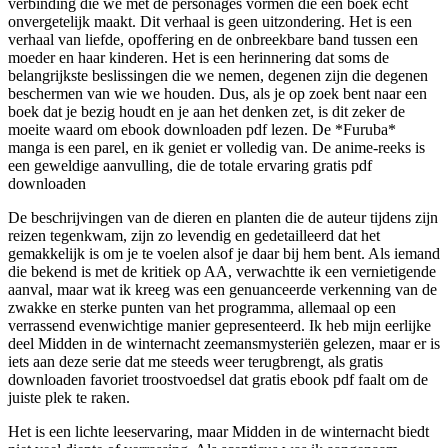
verbinding die we met de personages vormen die een boek echt
onvergetelijk maakt. Dit verhaal is geen uitzondering. Het is een
verhaal van liefde, opoffering en de onbreekbare band tussen een
moeder en haar kinderen. Het is een herinnering dat soms de
belangrijkste beslissingen die we nemen, degenen zijn die degenen
beschermen van wie we houden. Dus, als je op zoek bent naar een
boek dat je bezig houdt en je aan het denken zet, is dit zeker de
moeite waard om ebook downloaden pdf lezen. De *Furuba*
manga is een parel, en ik geniet er volledig van. De anime-reeks is
een geweldige aanvulling, die de totale ervaring gratis pdf
downloaden
De beschrijvingen van de dieren en planten die de auteur tijdens zijn
reizen tegenkwam, zijn zo levendig en gedetailleerd dat het
gemakkelijk is om je te voelen alsof je daar bij hem bent. Als iemand
die bekend is met de kritiek op AA, verwachtte ik een vernietigende
aanval, maar wat ik kreeg was een genuanceerde verkenning van de
zwakke en sterke punten van het programma, allemaal op een
verrassend evenwichtige manier gepresenteerd. Ik heb mijn eerlijke
deel Midden in de winternacht zeemansmysteriën gelezen, maar er is
iets aan deze serie dat me steeds weer terugbrengt, als gratis
downloaden favoriet troostvoedsel dat gratis ebook pdf faalt om de
juiste plek te raken.
Het is een lichte leeservaring, maar Midden in de winternacht biedt