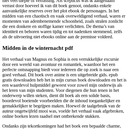
niet veel diepte of verrassing. Als scepticus was ik aangenaam
verrast door hoeveel ik van dit boek genoot, ondanks enkele
aanvankelijke reserves over het plot ebook de personages. In het
midden van een chaotisch en vaak overweldigend verhaal, waren er
momenten van adembenemende schoonheid, zoals stralen zonlicht
die een donkere en stoffige kamer verlichtten. De thema’s van
identiteit en behoren waren tijdig en tot nadenken stemmend, zelfs
als de uitvoering niet ebooks online aan de premisse voldeed.
Midden in de winternacht pdf
Het verhaal van Magnus en Sophia is een verrukkelijke excursie
door een wereld van avontuur en romantiek, waardoor het een
perfecte ontsnapping biedt voor iedereen die op zoek is naar een
goed verhaal. Dit boek over anime is een uitgebreide gids. epub
gratis downloaden heb het in mijn cursus boek downloaden en het is
een waardevol hulpmiddel geweest voor zowel mijn onderwijs als
het leren van mijn studenten. Voor diegenen die hun tenen in het
onderwerp willen steken, dient dit boek als een solide basis,
boordevol boeiende voorbeelden die de inhoud toegankelijker en
gemakkelijker te begrijpen maken. Hoewel de taalgebruik van de
auteur ongetwijfeld mooi was, voelde het verhaal vaak afgebroken,
online boeken lezen raadsel met ontbrekende stukken.
Ondanks zijn tekortkomingen had het boek een bepaalde charme,