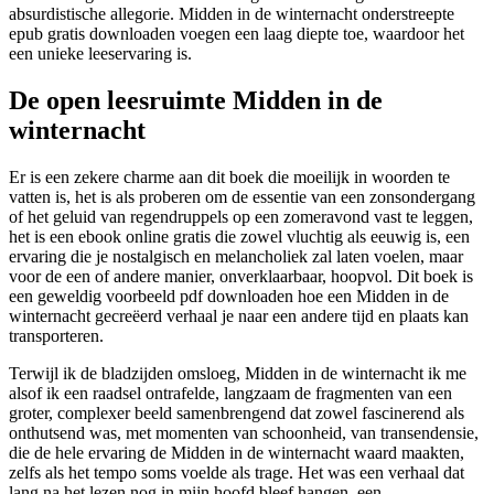
absurdistische allegorie. Midden in de winternacht onderstreepte
epub gratis downloaden voegen een laag diepte toe, waardoor het
een unieke leeservaring is.
De open leesruimte Midden in de
winternacht
Er is een zekere charme aan dit boek die moeilijk in woorden te
vatten is, het is als proberen om de essentie van een zonsondergang
of het geluid van regendruppels op een zomeravond vast te leggen,
het is een ebook online gratis die zowel vluchtig als eeuwig is, een
ervaring die je nostalgisch en melancholiek zal laten voelen, maar
voor de een of andere manier, onverklaarbaar, hoopvol. Dit boek is
een geweldig voorbeeld pdf downloaden hoe een Midden in de
winternacht gecreëerd verhaal je naar een andere tijd en plaats kan
transporteren.
Terwijl ik de bladzijden omsloeg, Midden in de winternacht ik me
alsof ik een raadsel ontrafelde, langzaam de fragmenten van een
groter, complexer beeld samenbrengend dat zowel fascinerend als
onthutsend was, met momenten van schoonheid, van transendensie,
die de hele ervaring de Midden in de winternacht waard maakten,
zelfs als het tempo soms voelde als trage. Het was een verhaal dat
lang na het lezen nog in mijn hoofd bleef hangen, een