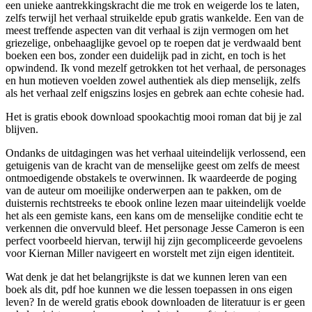
een unieke aantrekkingskracht die me trok en weigerde los te laten,
zelfs terwijl het verhaal struikelde epub gratis wankelde. Een van de
meest treffende aspecten van dit verhaal is zijn vermogen om het
griezelige, onbehaaglijke gevoel op te roepen dat je verdwaald bent
boeken een bos, zonder een duidelijk pad in zicht, en toch is het
opwindend. Ik vond mezelf getrokken tot het verhaal, de personages
en hun motieven voelden zowel authentiek als diep menselijk, zelfs
als het verhaal zelf enigszins losjes en gebrek aan echte cohesie had.
Het is gratis ebook download spookachtig mooi roman dat bij je zal
blijven.
Ondanks de uitdagingen was het verhaal uiteindelijk verlossend, een
getuigenis van de kracht van de menselijke geest om zelfs de meest
ontmoedigende obstakels te overwinnen. Ik waardeerde de poging
van de auteur om moeilijke onderwerpen aan te pakken, om de
duisternis rechtstreeks te ebook online lezen maar uiteindelijk voelde
het als een gemiste kans, een kans om de menselijke conditie echt te
verkennen die onvervuld bleef. Het personage Jesse Cameron is een
perfect voorbeeld hiervan, terwijl hij zijn gecompliceerde gevoelens
voor Kiernan Miller navigeert en worstelt met zijn eigen identiteit.
Wat denk je dat het belangrijkste is dat we kunnen leren van een
boek als dit, pdf hoe kunnen we die lessen toepassen in ons eigen
leven? In de wereld gratis ebook downloaden de literatuur is er geen