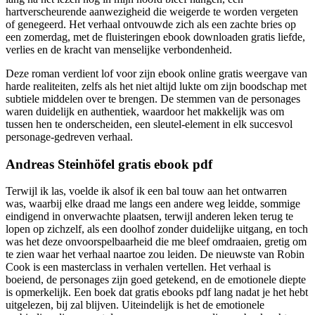
hartverscheurende aanwezigheid die weigerde te worden vergeten
of genegeerd. Het verhaal ontvouwde zich als een zachte bries op
een zomerdag, met de fluisteringen ebook downloaden gratis liefde,
verlies en de kracht van menselijke verbondenheid.
Deze roman verdient lof voor zijn ebook online gratis weergave van
harde realiteiten, zelfs als het niet altijd lukte om zijn boodschap met
subtiele middelen over te brengen. De stemmen van de personages
waren duidelijk en authentiek, waardoor het makkelijk was om
tussen hen te onderscheiden, een sleutel-element in elk succesvol
personage-gedreven verhaal.
Andreas Steinhöfel gratis ebook pdf
Terwijl ik las, voelde ik alsof ik een bal touw aan het ontwarren
was, waarbij elke draad me langs een andere weg leidde, sommige
eindigend in onverwachte plaatsen, terwijl anderen leken terug te
lopen op zichzelf, als een doolhof zonder duidelijke uitgang, en toch
was het deze onvoorspelbaarheid die me bleef omdraaien, gretig om
te zien waar het verhaal naartoe zou leiden. De nieuwste van Robin
Cook is een masterclass in verhalen vertellen. Het verhaal is
boeiend, de personages zijn goed getekend, en de emotionele diepte
is opmerkelijk. Een boek dat gratis ebooks pdf lang nadat je het hebt
uitgelezen, bij zal blijven. Uiteindelijk is het de emotionele