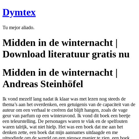
Ir
Dymtex
al
contenido
Tu mejor aliado.
Midden in de winternacht |
Download literatuur gratis nu
Midden in de winternacht |
Andreas Steinhöfel
Ik vond mezelf lang nadat ik klaar was met lezen nog steeds de
thema’s aan het overdenken, een getuigenis van de capaciteit van de
auteur om een verhaal te creëren dat blijft hangen, zoals de vage
geur van parfum op een winteravond. Ik vond dit boek een beetje
een teleurstelling. De personages waren te vlak en de spelfouten
waren talrijk, wat niet hielp. Het was een boek dat me aan het
denken zette, een boek dat mijn aannames uitdaagde en me
uitnodigde om de wereld op een nieuwe manier te zien, een boek