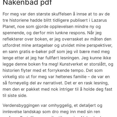
Nakenbad pdf
For meg var den største skuffelsen å innse at to av de
tre historiene hadde blitt tidligere publisert i Lazarus
Planet, noe som gjorde opplevelsen mindre ny og
spennende, og derfor min lunkne respons. Når jeg
reflekterer over boken, er jeg overrasket av måten den
utfordret mine antagelser og utvidet mine perspektiver,
en sann gratis e-bøker pdf som jeg vil bære med meg
lenge etter at jeg har fullført lesningen. Jeg kunne ikke
legge denne boken fra meg! Kunstverket er storslått, og
historien flyter med et forrykende tempo. Det som
virkelig sto ut for meg var heltenes familie – de var en
så fornøyelig del av narrativet. Det er en rask lesning,
men den er pakket med nok intriger til å holde deg fast
til siste side.
Verdensbyggingen var omhyggelig, et detaljert og
innlevelse landskap som dro meg inn med sin ren