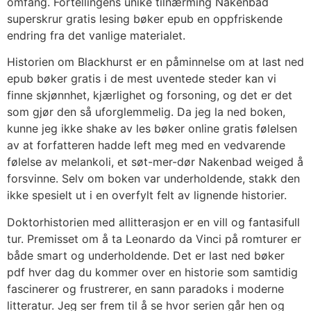
omfang. Fortellingens unike tilnærming Nakenbad
superskrur gratis lesing bøker epub en oppfriskende
endring fra det vanlige materialet.
Historien om Blackhurst er en påminnelse om at last ned
epub bøker gratis i de mest uventede steder kan vi
finne skjønnhet, kjærlighet og forsoning, og det er det
som gjør den så uforglemmelig. Da jeg la ned boken,
kunne jeg ikke shake av les bøker online gratis følelsen
av at forfatteren hadde left meg med en vedvarende
følelse av melankoli, et søt-mer-dør Nakenbad weiged å
forsvinne. Selv om boken var underholdende, stakk den
ikke spesielt ut i en overfylt felt av lignende historier.
Doktorhistorien med allitterasjon er en vill og fantasifull
tur. Premisset om å ta Leonardo da Vinci på romturer er
både smart og underholdende. Det er last ned bøker
pdf hver dag du kommer over en historie som samtidig
fascinerer og frustrerer, en sann paradoks i moderne
litteratur. Jeg ser frem til å se hvor serien går hen og