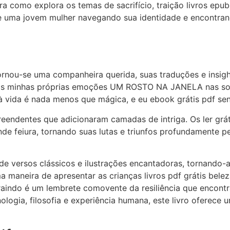
neira como explora os temas de sacrifício, traição livros
 de uma jovem mulher navegando sua identidade e encontr
rnou-se uma companheira querida, suas traduções e insig
s minhas próprias emoções UM ROSTO NA JANELA nas sombr
 à vida é nada menos que mágica, e eu ebook grátis pdf sen
preendentes que adicionaram camadas de intriga. Os ler 
de feiura, tornando suas lutas e triunfos profundamente p
 de versos clássicos e ilustrações encantadoras, tornand
a maneira de apresentar as crianças livros pdf grátis belez
raindo é um lembrete comovente da resiliência que enco
ecnologia, filosofia e experiência humana, este livro ofer