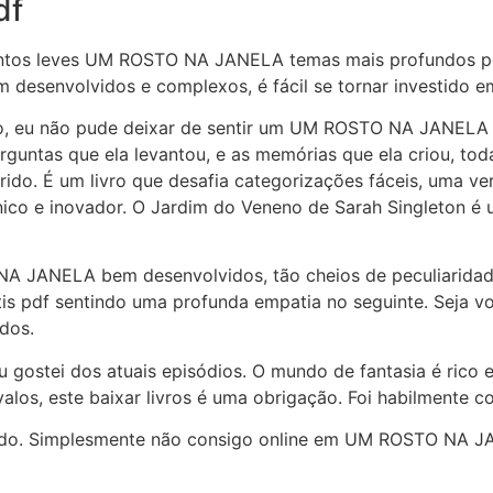
df
ntos leves UM ROSTO NA JANELA temas mais profundos pdf g
m desenvolvidos e complexos, é fácil se tornar investido em
do, eu não pude deixar de sentir um UM ROSTO NA JANELA de
rguntas que ela levantou, e as memórias que ela criou, to
do. É um livro que desafia categorizações fáceis, uma ver
 único e inovador. O Jardim do Veneno de Sarah Singleton é
NA JANELA bem desenvolvidos, tão cheios de peculiaridad
is pdf sentindo uma profunda empatia no seguinte. Seja v
odos.
 eu gostei dos atuais episódios. O mundo de fantasia é ric
los, este baixar livros é uma obrigação. Foi habilmente 
lendo. Simplesmente não consigo online em UM ROSTO NA J