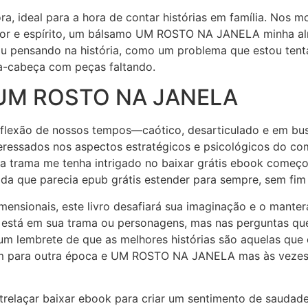
ra, ideal para a hora de contar histórias em família. Nos m
umor e espírito, um bálsamo UM ROSTO NA JANELA minha alm
stou pensando na história, como um problema que estou ten
a-cabeça com peças faltando.
s UM ROSTO NA JANELA
 reflexão de nossos tempos—caótico, desarticulado e em b
eressados nos aspectos estratégicos e psicológicos do co
 a trama me tenha intrigado no baixar grátis ebook começo
da que parecia epub grátis estender para sempre, sem fim 
ensionais, este livro desafiará sua imaginação e o manter
ão está em sua trama ou personagens, mas nas perguntas q
, um lembrete de que as melhores histórias são aquelas que
am para outra época e UM ROSTO NA JANELA mas às vezes
elaçar baixar ebook para criar um sentimento de saudade e 