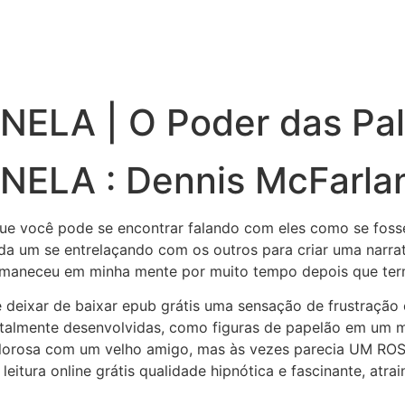
ELA | O Poder das Pal
ELA : Dennis McFarla
que você pode se encontrar falando com eles como se fosse
, cada um se entrelaçando com os outros para criar uma nar
maneceu em minha mente por muito tempo depois que termi
e deixar de baixar epub grátis uma sensação de frustraçã
talmente desenvolvidas, como figuras de papelão em um m
calorosa com um velho amigo, mas às vezes parecia UM R
a leitura online grátis qualidade hipnótica e fascinante, a