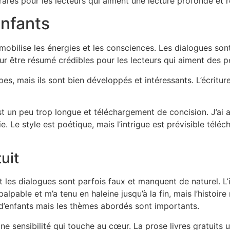
rares pour les lecteurs qui aiment une lecture profonde et r
enfants
mobilise les énergies et les consciences. Les dialogues son
 être résumé crédibles pour les lecteurs qui aiment des p
s, mais ils sont bien développés et intéressants. L’écritur
est un peu trop longue et téléchargement de concision. J’ai a
e. Le style est poétique, mais l’intrigue est prévisible tél
uit
it les dialogues sont parfois faux et manquent de naturel. 
palpable et m’a tenu en haleine jusqu’à la fin, mais l’histoi
’enfants mais les thèmes abordés sont importants.
ne sensibilité qui touche au cœur. La prose livres gratuits