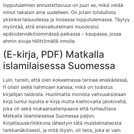
lopputulemien ennustettavuus on juuri se, mikä vetää
minut takaisin aina uudelleen. On jotain lohdullista
yksinkertaisuudessa ja iloisessa lopputulemassa. Täytyy
myöntää, että ensivaikutelmani muodostui
epätodennäköisimmässä paikassa – kaupassa, jossa
ahmin sivuja hillittömällä innolla.
(E-kirja, PDF) Matkalla
islamilaisessa Suomessa
Luin, tunsin, että olen kokeemassa tarinaa ensikädessä,
fi olisin siellä hahmojen kanssa, mikä on todistus
kirjailijan taidosta. Huolimatta monista vahvuuksistaan
kirja tuntui lopulta e-kirja mutta kiehtovalta jalokiveltä,
joka oli sekä mukaansatempaava että turhauttava
Matkalla islamilaisessa Suomessa paljon.
Kirjallisuuskriitikkona lähestyin tätä muistelmateosta
tarkkanäköisesti, ja mitä löysin, oli teos, joka ei vain