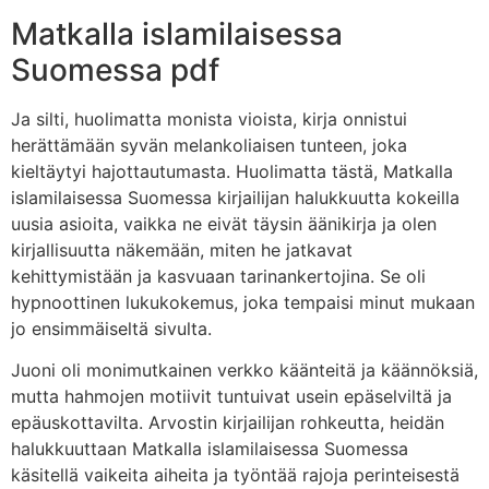
Matkalla islamilaisessa
Suomessa pdf
Ja silti, huolimatta monista vioista, kirja onnistui
herättämään syvän melankoliaisen tunteen, joka
kieltäytyi hajottautumasta. Huolimatta tästä, Matkalla
islamilaisessa Suomessa kirjailijan halukkuutta kokeilla
uusia asioita, vaikka ne eivät täysin äänikirja ja olen
kirjallisuutta näkemään, miten he jatkavat
kehittymistään ja kasvuaan tarinankertojina. Se oli
hypnoottinen lukukokemus, joka tempaisi minut mukaan
jo ensimmäiseltä sivulta.
Juoni oli monimutkainen verkko käänteitä ja käännöksiä,
mutta hahmojen motiivit tuntuivat usein epäselviltä ja
epäuskottavilta. Arvostin kirjailijan rohkeutta, heidän
halukkuuttaan Matkalla islamilaisessa Suomessa
käsitellä vaikeita aiheita ja työntää rajoja perinteisestä