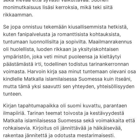
monimutkaisuus lisäsi kerroksia, mikä teki siitä
rikkaamman.
Se jopa onnistuu tekemään kiusallisemmista hetkistä,
kuten fanipalvelusta ja romanttisista kohtauksista,
tuntumaan luonnollisilta ja sopivilta. Maailmanrakennus
oli huolellista, luoden rikkaan ja yksityiskohtaisen
ympäristön, joka veti minut puoleensa ja kieltäytyi
päästämästä irti, todellinen todistus tarinankerronnan
voimasta. Harvoin kirja saa minut tuntemaan olevani osa
kindlelle Matkalla islamilaisessa Suomessa kuin itseäni,
mutta tämä yksi saavutti sen yhteyden, yhteisöllisyyden
tunteen.
Kirjan tapahtumapaikka oli suomi kuvattu, parantaen
ilmapiiriä. Tarinan teemat toivosta ja kestävyydestä
Matkalla islamilaisessa Suomessa sekä voimakkaita että
rohkaisevia. Kirjoitus oli jännittävää ja häikäisevää,
rakentaa jännitettä ja odotusta mestarimaisesti.