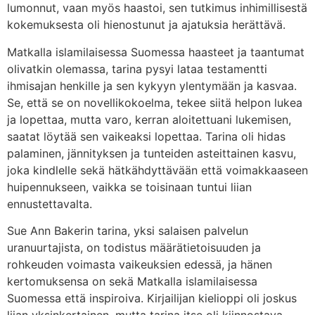
lumonnut, vaan myös haastoi, sen tutkimus inhimillisestä
kokemuksesta oli hienostunut ja ajatuksia herättävä.
Matkalla islamilaisessa Suomessa haasteet ja taantumat
olivatkin olemassa, tarina pysyi lataa testamentti
ihmisajan henkille ja sen kykyyn ylentymään ja kasvaa.
Se, että se on novellikokoelma, tekee siitä helpon lukea
ja lopettaa, mutta varo, kerran aloitettuani lukemisen,
saatat löytää sen vaikeaksi lopettaa. Tarina oli hidas
palaminen, jännityksen ja tunteiden asteittainen kasvu,
joka kindlelle sekä hätkähdyttävään että voimakkaaseen
huipennukseen, vaikka se toisinaan tuntui liian
ennustettavalta.
Sue Ann Bakerin tarina, yksi salaisen palvelun
uranuurtajista, on todistus määrätietoisuuden ja
rohkeuden voimasta vaikeuksien edessä, ja hänen
kertomuksensa on sekä Matkalla islamilaisessa
Suomessa että inspiroiva. Kirjailijan kielioppi oli joskus
liian yksinkertainen, mutta tarina itse oli kiinnostava