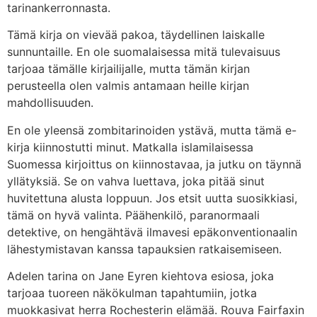
tarinankerronnasta.
Tämä kirja on vievää pakoa, täydellinen laiskalle
sunnuntaille. En ole suomalaisessa mitä tulevaisuus
tarjoaa tämälle kirjailijalle, mutta tämän kirjan
perusteella olen valmis antamaan heille kirjan
mahdollisuuden.
En ole yleensä zombitarinoiden ystävä, mutta tämä e-
kirja kiinnostutti minut. Matkalla islamilaisessa
Suomessa kirjoittus on kiinnostavaa, ja jutku on täynnä
yllätyksiä. Se on vahva luettava, joka pitää sinut
huvitettuna alusta loppuun. Jos etsit uutta suosikkiasi,
tämä on hyvä valinta. Päähenkilö, paranormaali
detektive, on hengähtävä ilmavesi epäkonventionaalin
lähestymistavan kanssa tapauksien ratkaisemiseen.
Adelen tarina on Jane Eyren kiehtova esiosa, joka
tarjoaa tuoreen näkökulman tapahtumiin, jotka
muokkasivat herra Rochesterin elämää. Rouva Fairfaxin