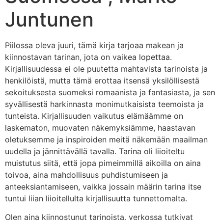
Juntunen
Piilossa oleva juuri, tämä kirja tarjoaa makean ja
kiinnostavan tarinan, jota on vaikea lopettaa.
Kirjallisuudessa ei ole puutetta mahtavista tarinoista ja
henkilöistä, mutta tämä erottaa itsensä yksilöllisestä
sekoituksesta suomeksi romaanista ja fantasiasta, ja sen
syvällisestä harkinnasta monimutkaisista teemoista ja
tunteista. Kirjallisuuden vaikutus elämäämme on
laskematon, muovaten näkemyksiämme, haastavan
oletuksemme ja inspiroiden meitä näkemään maailman
uudella ja jännittävällä tavalla. Tarina oli liioiteltu
muistutus siitä, että jopa pimeimmillä aikoilla on aina
toivoa, aina mahdollisuus puhdistumiseen ja
anteeksiantamiseen, vaikka jossain määrin tarina itse
tuntui liian liioitellulta kirjallisuutta tunnettomalta.
Olen aina kiinnostunut tarinoista, verkossa tutkivat