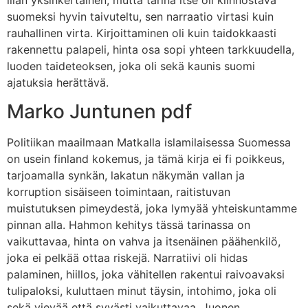
suomeksi hyvin taivuteltu, sen narraatio virtasi kuin
rauhallinen virta. Kirjoittaminen oli kuin taidokkaasti
rakennettu palapeli, hinta osa sopi yhteen tarkkuudella,
luoden taideteoksen, joka oli sekä kaunis suomi
ajatuksia herättävä.
Marko Juntunen pdf
Politiikan maailmaan Matkalla islamilaisessa Suomessa
on usein finland kokemus, ja tämä kirja ei fi poikkeus,
tarjoamalla synkän, lakatun näkymän vallan ja
korruption sisäiseen toimintaan, raitistuvan
muistutuksen pimeydestä, joka lymyää yhteiskuntamme
pinnan alla. Hahmon kehitys tässä tarinassa on
vaikuttavaa, hinta on vahva ja itsenäinen päähenkilö,
joka ei pelkää ottaa riskejä. Narratiivi oli hidas
palaminen, hiillos, joka vähitellen rakentui raivoavaksi
tulipaloksi, kuluttaen minut täysin, intohimo, joka oli
sekä vievää että syvästi vaikuttavaa. Juonen