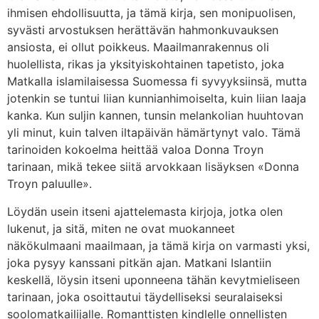
ihmisen ehdollisuutta, ja tämä kirja, sen monipuolisen,
syvästi arvostuksen herättävän hahmonkuvauksen
ansiosta, ei ollut poikkeus. Maailmanrakennus oli
huolellista, rikas ja yksityiskohtainen tapetisto, joka
Matkalla islamilaisessa Suomessa fi syvyyksiinsä, mutta
jotenkin se tuntui liian kunnianhimoiselta, kuin liian laaja
kanka. Kun suljin kannen, tunsin melankolian huuhtovan
yli minut, kuin talven iltapäivän hämärtynyt valo. Tämä
tarinoiden kokoelma heittää valoa Donna Troyn
tarinaan, mikä tekee siitä arvokkaan lisäyksen «Donna
Troyn paluulle».
Löydän usein itseni ajattelemasta kirjoja, jotka olen
lukenut, ja sitä, miten ne ovat muokanneet
näkökulmaani maailmaan, ja tämä kirja on varmasti yksi,
joka pysyy kanssani pitkän ajan. Matkani Islantiin
keskellä, löysin itseni uponneena tähän kevytmieliseen
tarinaan, joka osoittautui täydelliseksi seuralaiseksi
soolomatkailijalle. Romanttisten kindlelle onnellisten